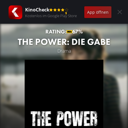
KinoCheck
App öffnen
Kostenlos im Google Play Store
RATING:
67%
THE POWER: DIE GABE
Drama