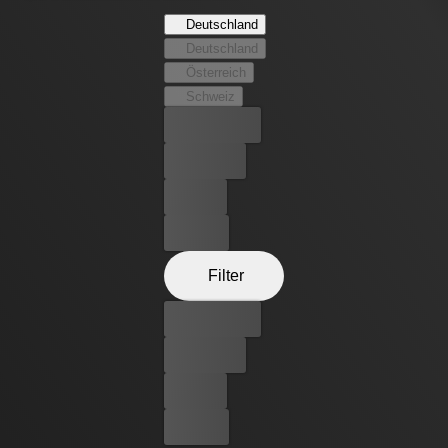
indem sie mit ihren Fingerspitzen Stromstöße abgeben,
Deutschland
und sie lernen schnell, dass sie diese Macht auch in
Deutschland
älteren Frauen wecken können. Schon bald kann das fast
Österreich
jede Frau auf der Welt. Und dann ist alles anders.
Schweiz
Bester Preis
Kostenlos
Leihen
Kaufen
Filter
Bester Preis
Kostenlos
Leihen
Kaufen