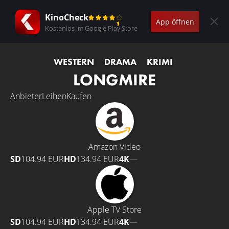
KinoCheck
App öffnen
Kostenlos im Google Play Store
WESTERN
DRAMA
KRIMI
LONGMIRE
Anbieter
Leihen
Kaufen
Amazon Video
SD
104.94 EUR
HD
134.94 EUR
4K
—
Apple TV Store
SD
104.94 EUR
HD
134.94 EUR
4K
—