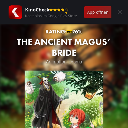
KinoCheck
App öffnen
Kostenlos im Google Play Store
RATING:
76%
THE ANCIENT MAGUS’
BRIDE
Animation, Drama