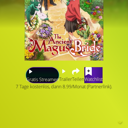
Trailer
Teilen
Watchlist
Gratis Streamen
7 Tage kostenlos, dann 8.99/Monat (Partnerlink).
Chise Hatori wurde ihr ganzes Leben mit
Vernachlässigung und Misshandlung gepeinigt und durfte
nie aus eigener Hand erfahren, was Liebe ist. Abseits der
Wärme einer Familie musste sie selbst alle möglichen