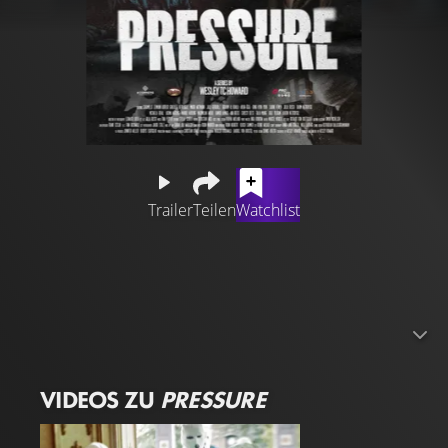
Trailer
Teilen
Watchlist
Mogli wird von seiner Familie, unter Druck gesetzt, an
einem verzweifelten Raubüberfall teilzunehmen. Obwohl
ihm versprochen wird, dass alles schnell und einfach
abläuft, stellt sich die Situation als weitaus komplizierter
und gefährlicher heraus, als erwartet.
VIDEOS ZU
PRESSURE