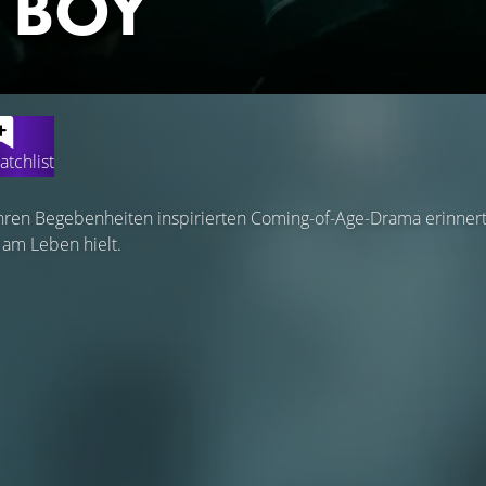
 BOY
atchlist
ren Begebenheiten inspirierten Coming-of-Age-Drama erinnert 
 am Leben hielt.