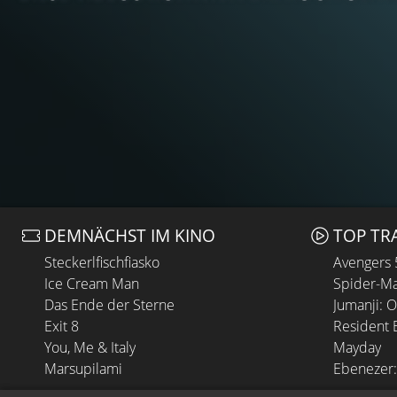
DEMNÄCHST IM KINO
TOP TR
Steckerlfischfiasko
Avengers
Ice Cream Man
Spider-Ma
Das Ende der Sterne
Jumanji: 
Exit 8
Resident E
You, Me & Italy
Mayday
Marsupilami
Ebenezer: