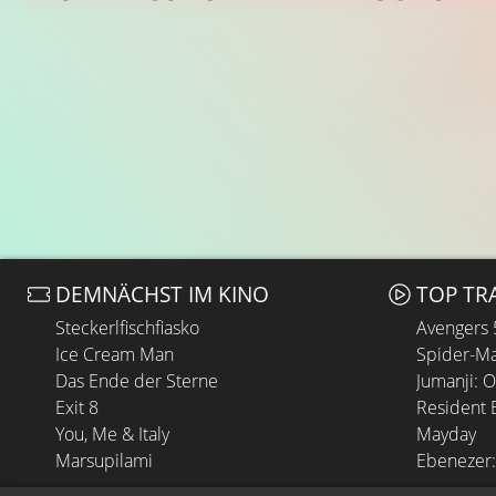
DEMNÄCHST IM KINO
TOP TR
Steckerlfischfiasko
Avengers
Ice Cream Man
Spider-Ma
Das Ende der Sterne
Jumanji: 
Exit 8
Resident E
You, Me & Italy
Mayday
Marsupilami
Ebenezer: