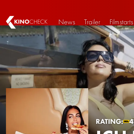
News
Trailer
Filmstarts
KINO
CHECK
RATING:
4