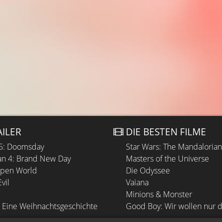
AILER
DIE BESTEN FILME
 5: Doomsday
Star Wars: The Mandaloria
n 4: Brand New Day
Masters of the Universe
Open World
Die Odyssee
vil
Vaiana
Minions & Monster
 Eine Weihnachtsgeschichte
Good Boy: Wir wollen nur d