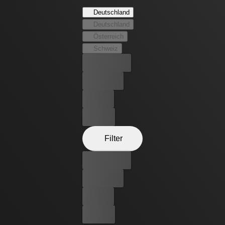
Tochter eine große Rolle zu spielen, sondern sich auch in
Deutschland
dessen aktuelles Leben weiter einzumischen. Eines Tages
Deutschland
muss Tasha feststellen, dass ihr Leben vollkommen auf
Österreich
den Kopf gestellt wurde – Jen hat ihren Traum in einen
Schweiz
Alptraum verwandelt.
Bester Preis
Kostenlos
Leihen
Kaufen
Filter
Bester Preis
Kostenlos
Leihen
Kaufen