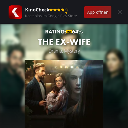
KinoCheck
App öffnen
Kostenlos im Google Play Store
RATING:
64%
THE EX-WIFE
Drama, Mystery