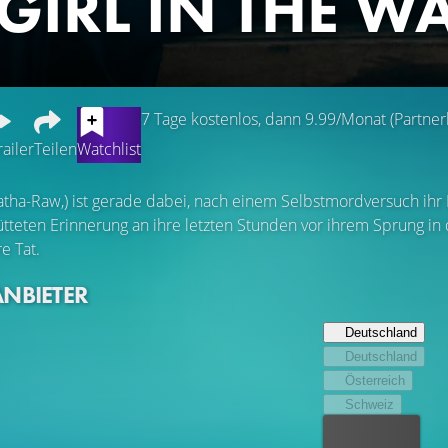
 GIRL IN THE W
7 Tage kostenlos, dann 9.99/Monat (Partnerl
railer
Teilen
Watchlist
ha-Raw,) ist gerade dabei, nach einem Selbstmordversuch ihr 
tteten Erinnerung an ihre letzten Stunden vor ihrem Sprung in d
e Tat.
ANBIETER
Deutschland
Deutschland
Österreich
Schweiz
Bester Preis