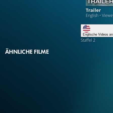
Trailer
English • View
Englische Videos an
Staffel 2
ÄHNLICHE FILME