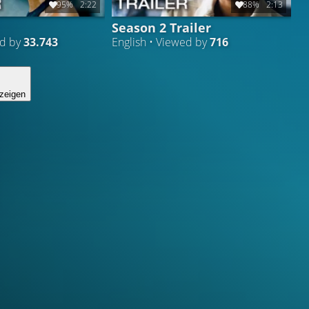
95%
2:22
88%
2:13
Season 2 Trailer
ed by
33.743
English • Viewed by
716
zeigen