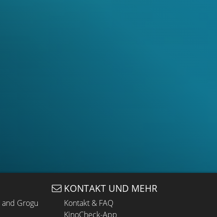
KONTAKT UND MEHR
n and Grogu
Kontakt & FAQ
KinoCheck-App