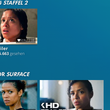
U
STAFFEL 2
96%
2:08
iler
6.663
gesehen
OR
SURFACE