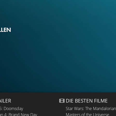
LLEN
AILER
DIE BESTEN FILME
 5: Doomsday
Star Wars: The Mandaloria
n 4: Brand New Day
Masters of the Universe