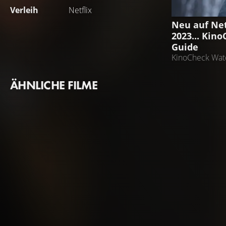
Verleih
Netflix
STREAMING 
Neu auf Net
2023... Kin
Guide
KinoCheck Watc
ÄHNLICHE FILME