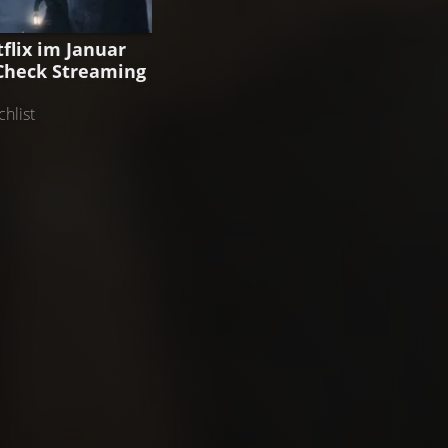
GUIDE
flix im Januar
oCheck Streaming
hlist