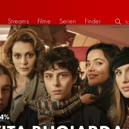
Streams
Filme
Serien
Finder
64%