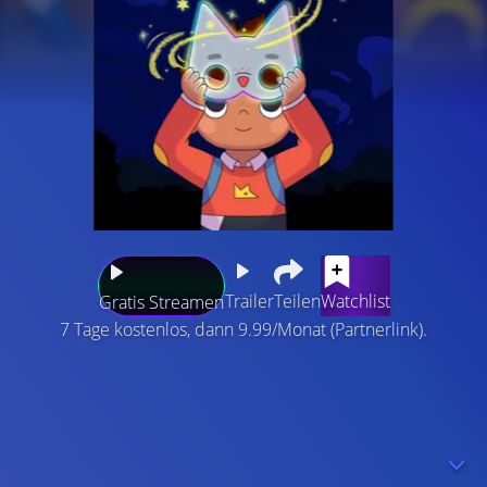
Trailer
Teilen
Watchlist
Gratis Streamen
7 Tage kostenlos, dann 9.99/Monat (Partnerlink).
William Wolfe ist kein gewöhnlicher menschlicher Junge.
Unten im magischen Spryte-Reich der Einfach-Alles-
Fabrik ist er Wolfboy. Und mit seinen neuen Spryte-
Freunden lernt er, dass seine lebhafte Vorstellungskraft