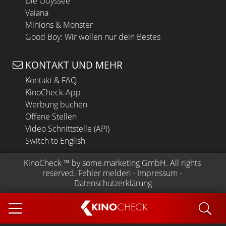
Die Odyssee
Vaiana
Minions & Monster
Good Boy: Wir wollen nur dein Bestes
KONTAKT UND MEHR
Kontakt & FAQ
KinoCheck-App
Werbung buchen
Offene Stellen
Video Schnittstelle (API)
Switch to English
KinoCheck
 ™ by 
some.marketing GmbH
. All rights 
reserved.
Fehler melden
 - 
Impressum
 - 
Datenschutzerklärung
KINO
CHECK