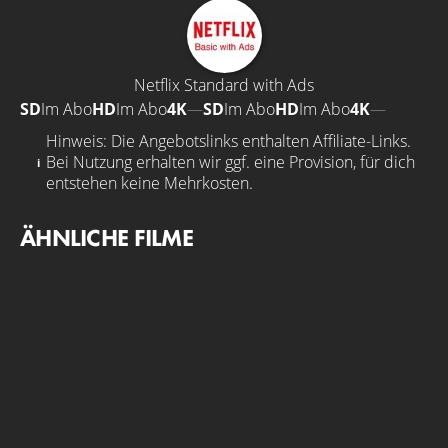
Netflix Standard with Ads
SD
Im Abo
HD
Im Abo
4K
—
SD
Im Abo
HD
Im Abo
4K
—
Hinweis: Die Angebotslinks enthalten Affiliate-Links.
Bei Nutzung erhalten wir ggf. eine Provision, für dich
entstehen keine Mehrkosten.
ÄHNLICHE FILME