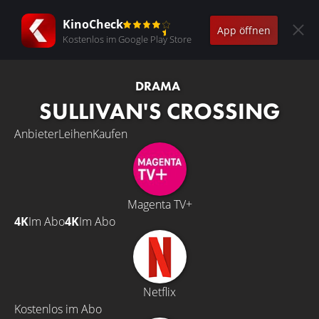
KinoCheck
App öffnen
Kostenlos im Google Play Store
DRAMA
SULLIVAN'S CROSSING
Anbieter
Leihen
Kaufen
Magenta TV+
4K
Im Abo
4K
Im Abo
Netflix
Kostenlos im Abo