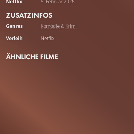
Netflix
5. Februar 2026
… Und so werden Die Löwinnen geboren.
ZUSATZINFOS
Genres
Komödie
&
Krimi
Verleih
Netflix
ÄHNLICHE FILME