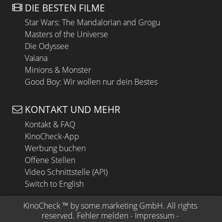
DIE BESTEN FILME
Star Wars: The Mandalorian and Grogu
Masters of the Universe
Die Odyssee
Vaiana
Minions & Monster
Good Boy: Wir wollen nur dein Bestes
KONTAKT UND MEHR
Kontakt & FAQ
KinoCheck-App
Werbung buchen
Offene Stellen
Video Schnittstelle (API)
Switch to English
KinoCheck
 ™ by 
some.marketing GmbH
. All rights 
reserved.
Fehler melden
 - 
Impressum
 - 