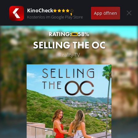
KinoCheck
App öffnen
Kostenlos im Google Play Store
RATING:
58%
SELLING THE OC
Reality-TV