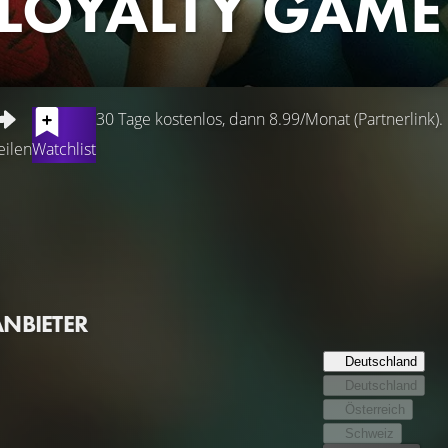
 LOYALTY GAME
30 Tage kostenlos, dann 8.99/Monat (Partnerlink).
eilen
Watchlist
 von Ben (Jericho), einem angesehenen Anwalt und Senatskandidat
griff eines perfekten Paares bewundert werden. Doch hinter ihr
 das alles zu zerstören droht, was sie gemeinsam aufgebaut h
mlichen könnte, engagiert Anna eine Gruppe von Loyalitätsprüfe
ucht, desto mehr wird sie in ein gefährliches Spiel hineingezoge
ANBIETER
und jede Entdeckung unerwartete Folgen nach sich zieht.
Deutschland
Deutschland
Österreich
Schweiz