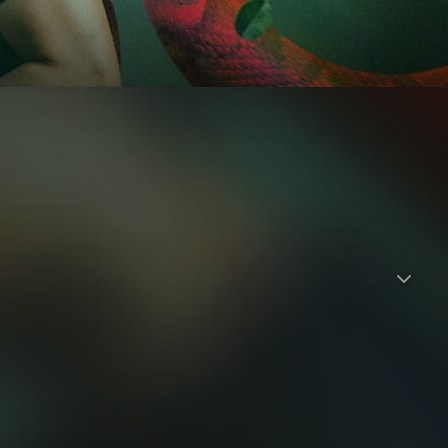
en, und Anna (Janine), seiner treuen Frau, die von ihrer
er scheinbar idealen Beziehung verbirgt sich ein Geflecht
aben. Angetrieben von wachsendem Misstrauen, dass ihr
rn, um die Wahrheit aufzudecken. Je tiefer sie in ihre
n, in dem Vertrauen auf die Probe gestellt wird, Loyalitäten