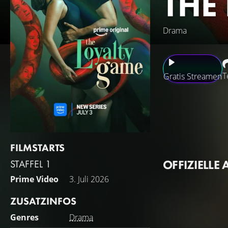
THE
Drama
T
Gratis Streamen
Die Serie handelt
Gemeinde als Inbe
aus Geheimnissen,
Mann etwas verhei
FILMSTARTS
Ermittlungen einta
OFFIZIELLE 
STAFFEL 1
sich verschieben 
Prime Video
3. Juli 2026
ZUSATZINFOS
Genres
Drama