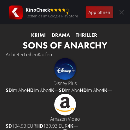
KinoCheck
App öffnen
Kostenlos im Google Play Store
KRIMI
DRAMA
THRILLER
SONS OF ANARCHY
Anbieter
Leihen
Kaufen
Disney Plus
SD
Im Abo
HD
Im Abo
4K
—
SD
Im Abo
HD
Im Abo
4K
—
Amazon Video
SD
104.93 EUR
HD
139.93 EUR
4K
—