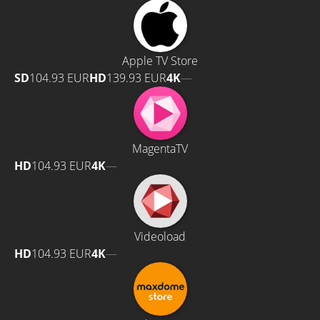
Apple TV Store
SD
104.93 EUR
HD
139.93 EUR
4K
—
MagentaTV
HD
104.93 EUR
4K
—
Videoload
HD
104.93 EUR
4K
—