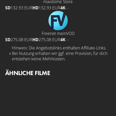
maxdome Store
SD
132.93 EUR
HD
132.93 EUR
4K
—
Freenet meinVOD
SD
275.08 EUR
HD
275.08 EUR
4K
—
Hinweis: Die Angebotslinks enthalten Affiliate-Links.
Bei Nutzung erhalten wir ggf. eine Provision, für dich
entstehen keine Mehrkosten.
ÄHNLICHE FILME