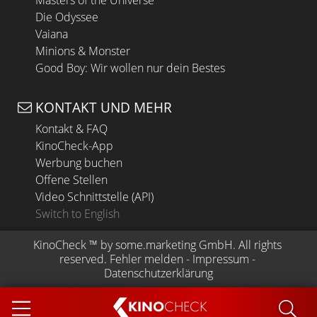
Masters of the Universe
Die Odyssee
Vaiana
Minions & Monster
Good Boy: Wir wollen nur dein Bestes
KONTAKT UND MEHR
Kontakt & FAQ
KinoCheck-App
Werbung buchen
Offene Stellen
Video Schnittstelle (API)
Switch to English
KinoCheck
 ™ by 
some.marketing GmbH
. All rights 
reserved.
Fehler melden
 - 
Impressum
 - 
Datenschutzerklärung
KINO
CHECK