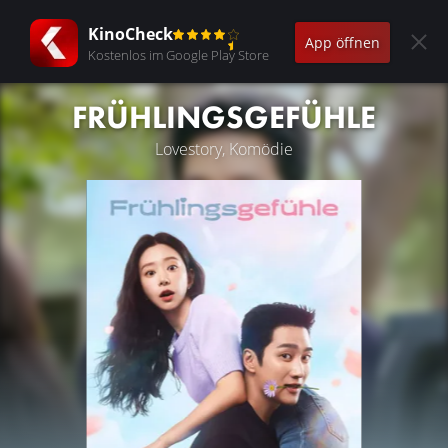
KinoCheck
App öffnen
Kostenlos im Google Play Store
FRÜHLINGSGEFÜHLE
Lovestory, Komödie