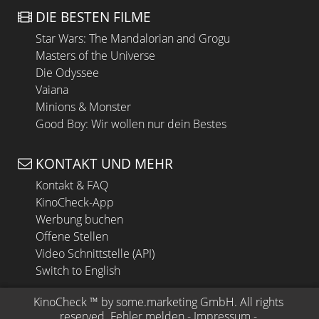
DIE BESTEN FILME
Star Wars: The Mandalorian and Grogu
Masters of the Universe
Die Odyssee
Vaiana
Minions & Monster
Good Boy: Wir wollen nur dein Bestes
KONTAKT UND MEHR
Kontakt & FAQ
KinoCheck-App
Werbung buchen
Offene Stellen
Video Schnittstelle (API)
Switch to English
KinoCheck
 ™ by 
some.marketing GmbH
. All rights 
reserved.
Fehler melden
 - 
Impressum
 - 