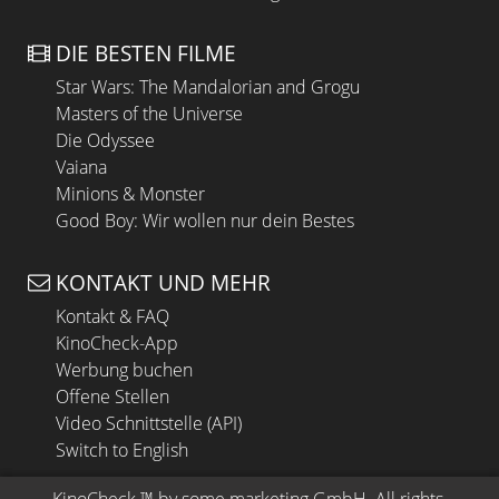
DIE BESTEN FILME
Star Wars: The Mandalorian and Grogu
Masters of the Universe
Die Odyssee
Vaiana
Minions & Monster
Good Boy: Wir wollen nur dein Bestes
KONTAKT UND MEHR
Kontakt & FAQ
KinoCheck-App
Werbung buchen
Offene Stellen
Video Schnittstelle (API)
Switch to English
KinoCheck
 ™ by 
some.marketing GmbH
. All rights 