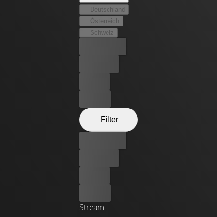
des Milliardärs und die spezifischen Fähigkeiten und
Deutschland
Kenntnisse des Geheimdienstagenten sind dabei eine
Österreich
ausgezeichnete Kombination.
Schweiz
Bester Preis
Kostenlos
Leihen
Kaufen
Filter
Bester Preis
Kostenlos
Leihen
Kaufen
Stream