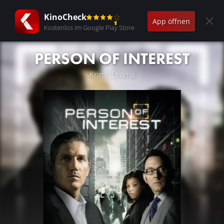
KinoCheck
App öffnen
Kostenlos im Google Play Store
PERSON OF INTEREST
Krimi, Drama