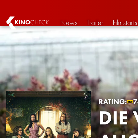
News
Trailer
Filmstarts
KINO
CHECK
RATING:
7
DIE