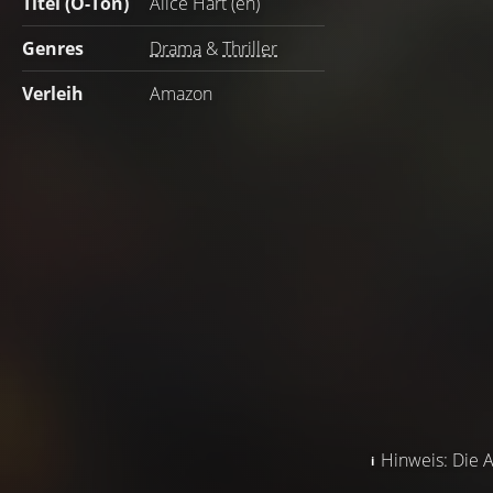
Titel (O-Ton)
Alice Hart (en)
Genres
Drama
&
Thriller
Verleih
Amazon
Hinweis: Die A