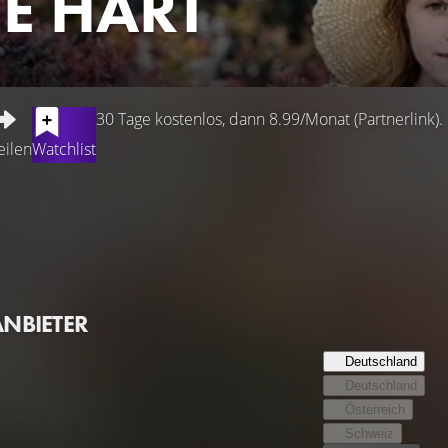
CE HART
30 Tage kostenlos, dann 8.99/Monat (Partnerlink).
eilen
Watchlist
Alice ihre Eltern auf tragische Weise bei einem mysteriösen Brand
ield gebracht, wo sie erfährt, dass die Vergangenheit ihrer F
atemberaubenden australischen Naturlandschaft und mit einhe
zum Ausdruck bringen, umspannt dieses fesselnde Familiendrama
gangenheit wächst, gipfelt in einem emotionalen Höhepunkt, al
ANBIETER
Deutschland
Deutschland
Österreich
Schweiz