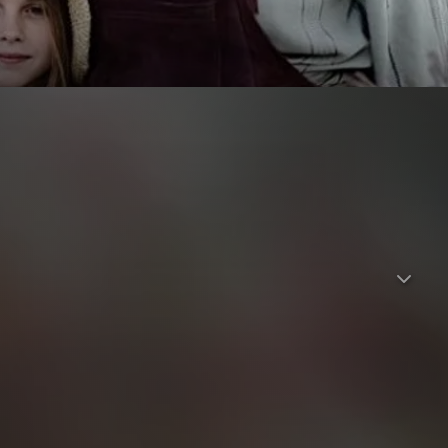
 verliert, wird sie zu ihrer Großmutter June auf die
amilie ein Geheimnis nach dem anderen birgt. Vor dem
imischen Wildblumen und Pflanzen, die das
 Jahrzehnte. Die Reise von Alice, die an ihrer
s sie gegen einen Mann, den sie liebt, um ihr Leben kämpfen