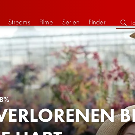
Streams
Filme
Serien
Finder
8%
 VERLORENEN 