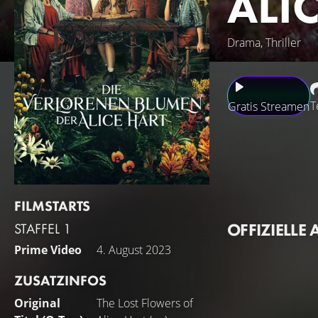
ALI
Drama, Thriller
T
Gratis Streamen
Als die 9-jährige 
Blumenfarm Thornf
Hintergrund der 
Unaussprechliche 
FILMSTARTS
komplizierten Ver
OFFIZIELLE 
STAFFEL 1
muss.
Prime Video
4. August 2023
ZUSATZINFOS
Original
The Lost Flowers of