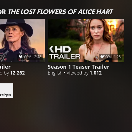
OR
THE LOST FLOWERS OF ALICE HART
100%
2:48
90%
1:28
iler
Season 1 Teaser Trailer
ed by
12.262
English • Viewed by
1.012
zeigen