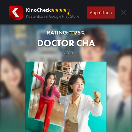
KinoCheck
App öffnen
Kostenlos im Google Play Store
RATING:
75%
DOCTOR CHA
Drama