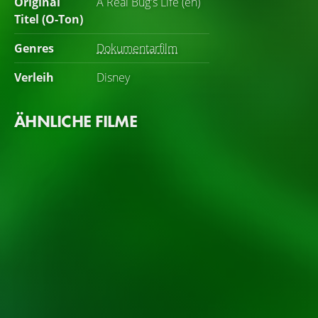
Original
A Real Bug's Life (en)
Titel (O-Ton)
Genres
Dokumentarfilm
Verleih
Disney
ÄHNLICHE FILME