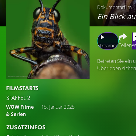
Dokumentarfilm
Ein Blick a
Teilen
W
Streamen
Betreten Sie ein 
Überleben sicher
FILMSTARTS
STAFFEL 2
WOW Filme
15. Januar 2025
& Serien
ZUSATZINFOS