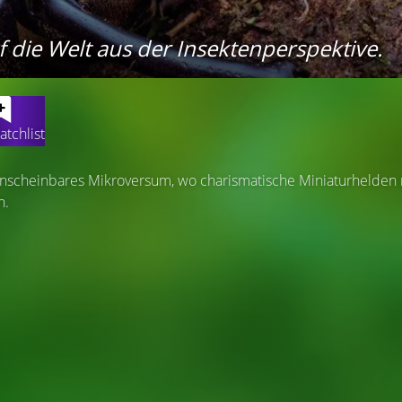
uf die Welt aus der Insektenperspektive.
atchlist
unscheinbares Mikroversum, wo charismatische Miniaturhelden 
n.