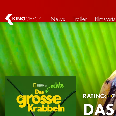
News
Trailer
Filmstarts
KINO
CHECK
RATING:
7
DAS