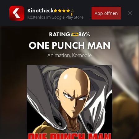
KinoCheck
App öffnen
Kostenlos im Google Play Store
RATING:
86%
ONE PUNCH MAN
Animation, Komödie