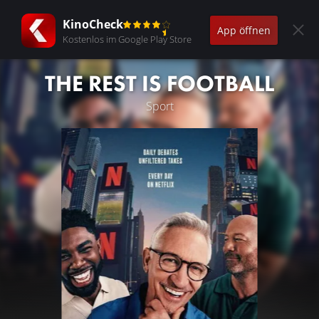
KinoCheck
App öffnen
Kostenlos im Google Play Store
THE REST IS FOOTBALL
Sport