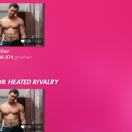
95%
1:42
iler
36.074
gesehen
OR
HEATED RIVALRY
97%
1:46