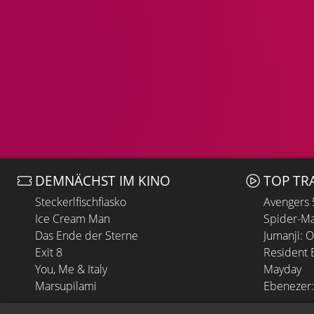
DEMNÄCHST IM KINO
TOP TR
Steckerlfischfiasko
Avengers
Ice Cream Man
Spider-Ma
Das Ende der Sterne
Jumanji: 
Exit 8
Resident E
You, Me & Italy
Mayday
Marsupilami
Ebenezer: