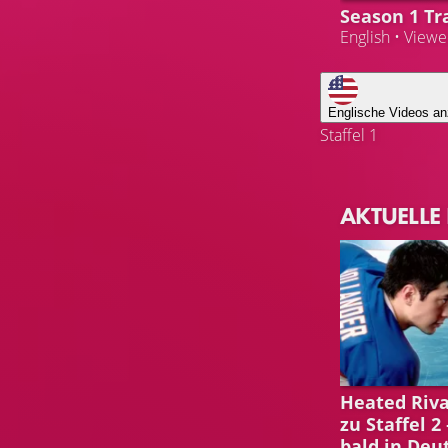
Season 1 Tra
English • View
Englische Videos an
Staffel 1
AKTUELLE
HEATED RIVA
Heated Rival
zu Staffel 2
bald in Deu