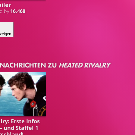
iler
ed by
16.468
zeigen
 NACHRICHTEN ZU
HEATED RIVALRY
LRY
ry: Erste Infos
 – und Staffel 1
tschland!