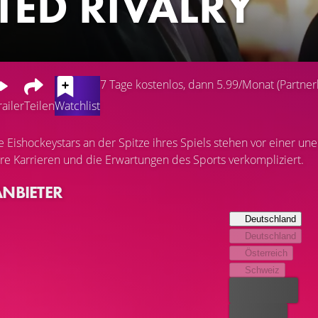
TED RIVALRY
7 Tage kostenlos, dann 5.99/Monat (Partnerl
railer
Teilen
Watchlist
de Eishockeystars an der Spitze ihres Spiels stehen vor einer u
hre Karrieren und die Erwartungen des Sports verkompliziert.
ANBIETER
Deutschland
Deutschland
Österreich
Schweiz
Bester Preis
Kostenlos