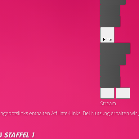
Leihen
Kaufen
Filter
Bester Preis
Kostenlos
Leihen
Kaufen
Stream
ngebotslinks enthalten Affiliate-Links. Bei Nutzung erhalten wir
U
STAFFEL 1