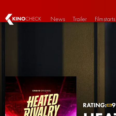
News
Trailer
Filmstarts
KINO
CHECK
RATING:
9