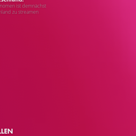
änomen ist demnächst
hland zu streamen
LLEN