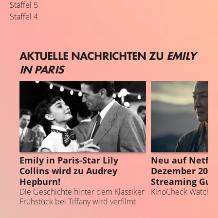
Staffel 5
Staffel 4
AKTUELLE NACHRICHTEN ZU
EMILY
IN PARIS
FRÜHSTÜCK BEI TIFFANY
STREAMING GUI
Emily in Paris-Star Lily
Neu auf Netfli
Collins wird zu Audrey
Dezember 2022.
Hepburn!
Streaming Gui
Die Geschichte hinter dem Klassiker
KinoCheck Watchlis
Frühstück bei Tiffany wird verfilmt