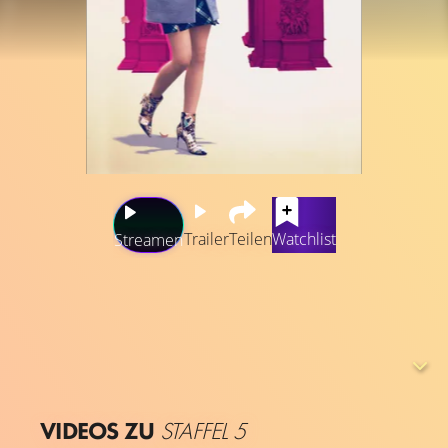
Trailer
Teilen
Watchlist
Streamen
Die Marketing-Expertin landet ihren Traumjob in Paris.
Dieser kommt mit einigen sprachlichen Hindernissen.
Außerdem muss sie ihre neue Chefin und Kollegen im
Pariser Büro von ihrer amerikanischen Art und Expertise
überzeugen.
VIDEOS ZU
STAFFEL 5