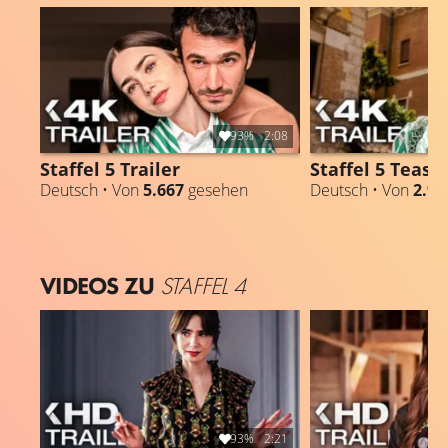
93%
2:08
Staffel 5 Trailer
Staffel 5 Teaser
Deutsch • Von
5.667
gesehen
Deutsch • Von
2.95
VIDEOS ZU
STAFFEL 4
93%
2:21