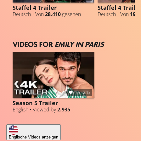
Staffel 4 Trailer
Staffel 4 Traile
Deutsch • Von
28.410
gesehen
Deutsch • Von
19.2
VIDEOS FOR
EMILY IN PARIS
84%
2:13
Season 5 Trailer
English • Viewed by
2.935
Englische Videos anzeigen