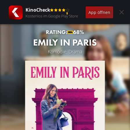
KinoCheck
App öffnen
Kostenlos im Google Play Store
RATING:
68%
EMILY IN PARIS
Komödie, Drama