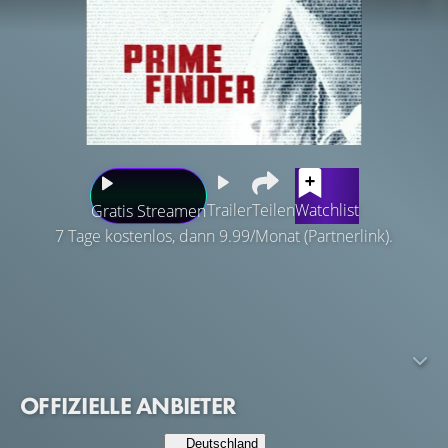
Trailer
Teilen
Watchlist
Gratis Streamen
7 Tage kostenlos, dann 9.99/Monat (Partnerlink).
Ein brillanter Mathematiker steht kurz vor einem großen
Durchbruch, als er bemerkt, dass ein unbemerkter Feind
versucht, seine Idee zu zerstören. Zusammen mit einem
Regierungsbeamten, der ihm auf den Fersen ist, beginnt
er, eine verstörende Verschwörung aufzudecken.
OFFIZIELLE ANBIETER
Deutschland