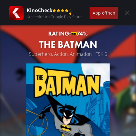
KinoCheck
App öffnen
Kostenlos im Google Play Store
RATING:
74%
THE BATMAN
Superhero, Action, Animation · FSK 6