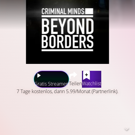
Teilen
Watchlist
Gratis Streamen
7 Tage kostenlos, dann 5.99/Monat (Partnerlink).
Chef der Truppe ist der erfahrene Ermittler Jack Garrett
der von Computerexperte Russ “Monty” Montgomery der
Kultur-Expertin und Anthropologin Clara Seger Profiler
Matthew “Matt” Simmons und Gerichtsmedizinerin Mae