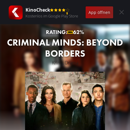
KinoCheck
App öffnen
Kostenlos im Google Play Store
RATING:
62%
CRIMINAL MINDS: BEYOND
BORDERS
Krimi, Drama