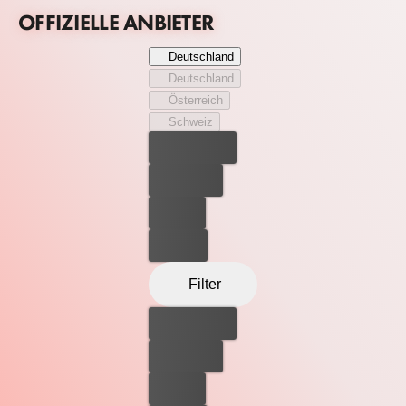
Jarvis unterstützt wird.
OFFIZIELLE ANBIETER
Deutschland
Deutschland
Österreich
Schweiz
Bester Preis
Kostenlos
Leihen
Kaufen
Filter
Bester Preis
Kostenlos
Leihen