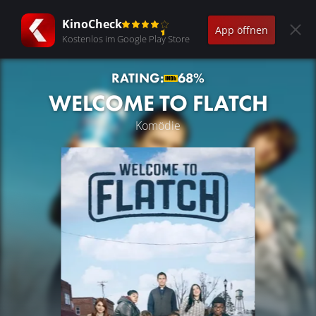
KinoCheck
App öffnen
Kostenlos im Google Play Store
RATING:
68%
WELCOME TO FLATCH
Komödie