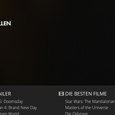
LLEN
AILER
DIE BESTEN FILME
 5: Doomsday
Star Wars: The Mandaloria
n 4: Brand New Day
Masters of the Universe
Open World
Die Odyssee