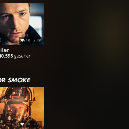
94%
2:19
iler
40.595
gesehen
OR
SMOKE
96%
2:23