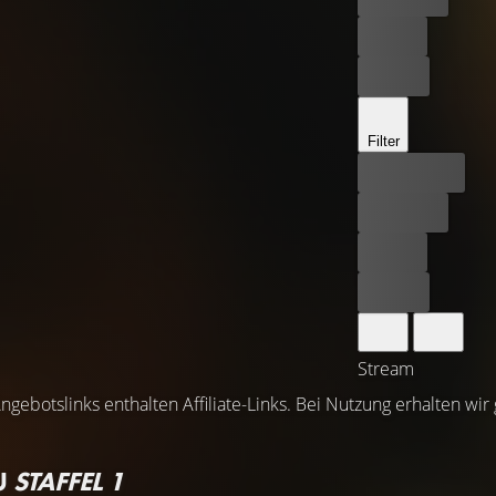
Leihen
Kaufen
Filter
Bester Preis
Kostenlos
Leihen
Kaufen
Stream
ngebotslinks enthalten Affiliate-Links. Bei Nutzung erhalten wir
U
STAFFEL 1