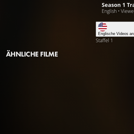
Season 1 Tra
English • View
Englische Videos an
Staffel 1
ÄHNLICHE FILME