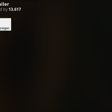
iler
ed by
13.617
zeigen