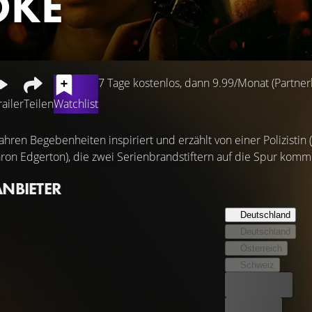
OKE
7 Tage kostenlos, dann 9.99/Monat (Partnerl
railer
Teilen
Watchlist
hren Begebenheiten inspiriert und erzählt von einer Polizistin 
aron Edgerton), die zwei Serienbrandstiftern auf die Spur komm
ANBIETER
Deutschland
Deutschland
Österreich
Schweiz
Bester Preis
Kostenlos