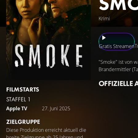
SM
Krimi
T
Gratis Streamen
"Smoke" ist von wa
Brandermittler (T
OFFIZIELLE 
FILMSTARTS
STAFFEL 1
Apple TV
27. Juni 2025
ZIELGRUPPE
Diese Produktion erreicht aktuell die
breite Zielgruppe ab 25 Jahren und