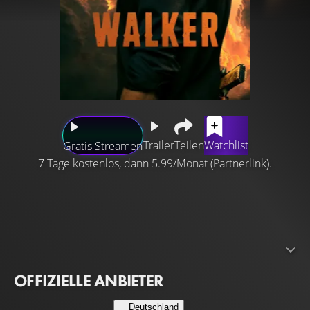
Trailer
Teilen
Watchlist
Gratis Streamen
7 Tage kostenlos, dann 5.99/Monat (Partnerlink).
In der Neuauflage der bekannten Serie Walker, Texas
Ranger spielt Jared Padalecki die Rolle des Cordell
Walker, eines Witwers und Vaters mit eigenem
Moralkodex, der nach fast einem Jahr Undercover-Einsatz
nach Austin, Texas, heimkehrt.
OFFIZIELLE ANBIETER
Deutschland