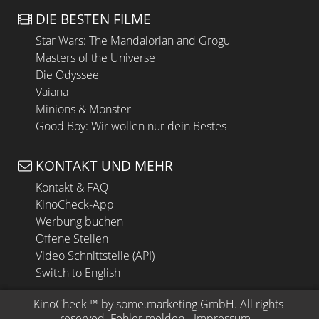
DIE BESTEN FILME
Star Wars: The Mandalorian and Grogu
Masters of the Universe
Die Odyssee
Vaiana
Minions & Monster
Good Boy: Wir wollen nur dein Bestes
KONTAKT UND MEHR
Kontakt & FAQ
KinoCheck-App
Werbung buchen
Offene Stellen
Video Schnittstelle (API)
Switch to English
KinoCheck
 ™ by 
some.marketing GmbH
. All rights 
reserved.
Fehler melden
 - 
Impressum
 - 