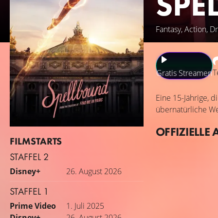
SPE
Fantasy, Action, 
T
Gratis Streamen
Eine 15-Jährige, d
übernatürliche We
OFFIZIELLE 
FILMSTARTS
STAFFEL 2
Disney+
26. August 2026
STAFFEL 1
Prime Video
1. Juli 2025
Disney+
26. August 2026