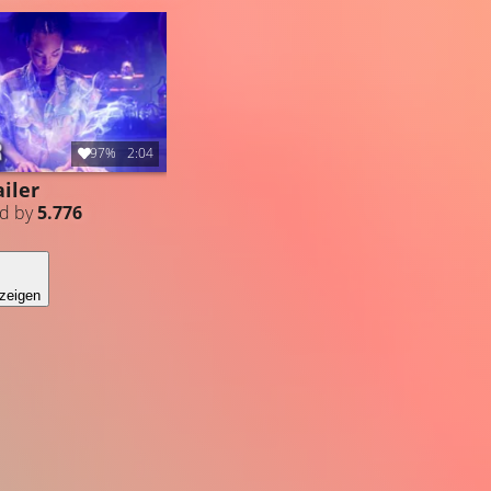
97%
2:04
iler
ed by
5.776
zeigen