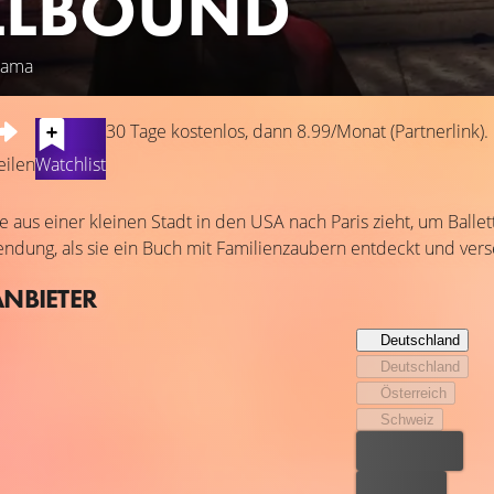
LLBOUND
Drama
30 Tage kostenlos, dann 8.99/Monat (Partnerlink).
eilen
Watchlist
ie aus einer kleinen Stadt in den USA nach Paris zieht, um Ball
ndung, als sie ein Buch mit Familienzaubern entdeckt und vers
ANBIETER
Deutschland
Deutschland
Österreich
Schweiz
Bester Preis
Kostenlos