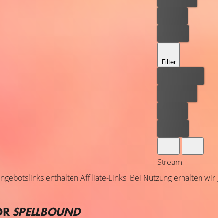
Leihen
Kaufen
Filter
Bester Preis
Kostenlos
Leihen
Kaufen
Stream
ngebotslinks enthalten Affiliate-Links. Bei Nutzung erhalten wir
OR
SPELLBOUND