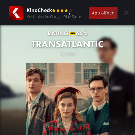
KinoCheck
App öffnen
Kostenlos im Google Play Store
RATING:
66%
TRANSATLANTIC
Drama