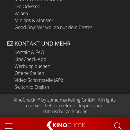
Die Odyssee
Vaiana
Minions & Monster
Good Boy: Wir wollen nur dein Bestes
KONTAKT UND MEHR
Kontakt & FAQ
KinoCheck-App
Werbung buchen
Offene Stellen
Video Schnittstelle (API)
Switch to English
KinoCheck
 ™ by 
some.marketing GmbH
. All rights 
reserved.
Fehler melden
 - 
Impressum
 - 
Datenschutzerklärung
KINO
CHECK