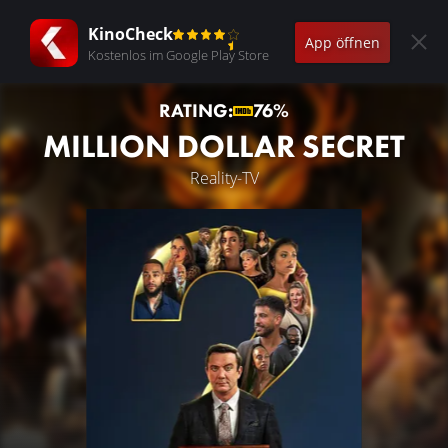
KinoCheck
App öffnen
Kostenlos im Google Play Store
RATING:
76%
MILLION DOLLAR SECRET
Reality-TV