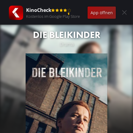
KinoCheck
App öffnen
Kostenlos im Google Play Store
DIE BLEIKINDER
Drama