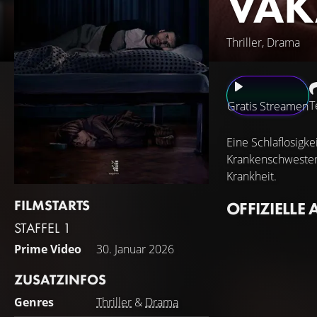
VAK
Thriller, Drama
T
Gratis Streamen
Eine Schlaflosigk
Krankenschwester 
Krankheit.
FILMSTARTS
OFFIZIELLE 
STAFFEL 1
Prime Video
30. Januar 2026
ZUSATZINFOS
Genres
Thriller
&
Drama