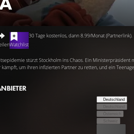
A
30 Tage kostenlos, dann 8.99/Monat (Partnerlink).
eilen
Watchlist
eitsepidemie stürzt Stockholm ins Chaos. Ein Ministerpräsident 
kämpft, um ihren infizierten Partner zu retten, und ein Teenag
ANBIETER
Deutschland
Deutschland
Österreich
Schweiz
Bester Preis