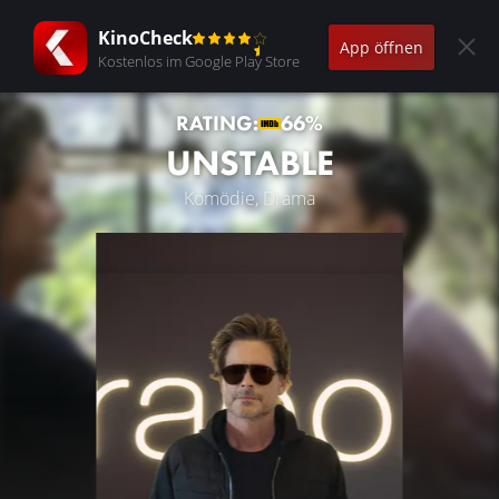
KinoCheck
App öffnen
Kostenlos im Google Play Store
RATING:
66%
UNSTABLE
Komödie, Drama