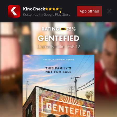
KinoCheck
App öffnen
Kostenlos im Google Play Store
RATING:
75%
GENTEFIED
Drama, Familie · FSK 12