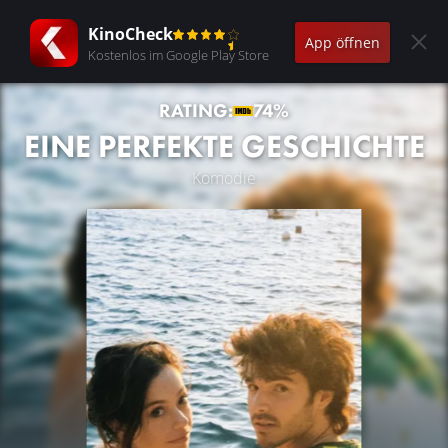
KinoCheck
App öffnen
Kostenlos im Google Play Store
RATING:
74%
EINE PERFEKTE GESCHICHTE
Komödie