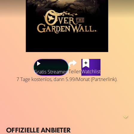
Teilen
Watchlist
Gratis Streamen
7 Tage kostenlos, dann 5.99/Monat (Partnerlink).
Im Mittelpunkt stehen die beiden Brüder Wirt und Greg,
die in einer geheimnisvollen Welt gefangen sind und den
Weg nach Hause suchen. Hilfe erhalten sie dabei von
einem weisen, alten Förster und dem Rotkehlchen
Beatrice.
OFFIZIELLE ANBIETER