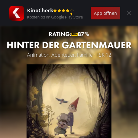
KinoCheck
App öffnen
Kostenlos im Google Play Store
RATING:
87%
HINTER DER GARTENMAUER
Animation, Abenteuer, Familie · FSK 12