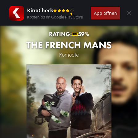
KinoCheck
App öffnen
Kostenlos im Google Play Store
RATING:
59%
THE FRENCH MANS
Komödie