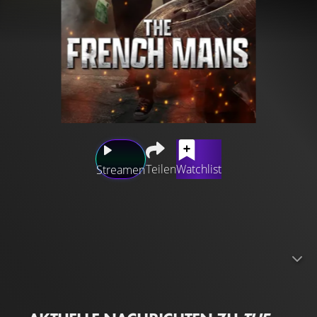
Teilen
Watchlist
Streamen
Nach einem Missverständnis ist es mit dem eintönigen
Alltag von Vincent Piquet und Alban Burne abrupt vorbei.
Die beiden Loser decken eine Verschwörung auf, die sie
ins Netz eines professionellen Verbrecherrings führt.
Damit beginnt ein verrückter und chaotischer Wettlauf
gegen die Zeit, bei dem sie alles tun, um ihre Haut zu
retten und in jede Menge gefährlicher Situationen