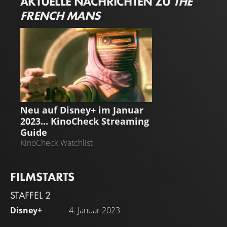
AKTUELLE NACHRICHTEN ZU
THE
geraten, ohne auch nur für einen Moment aufzuhören, zu
FRENCH MANS
meckern.
STREAMING GUIDE
Neu auf Disney+ im Januar
2023... KinoCheck Streaming
Guide
KinoCheck Watchlist
FILMSTARTS
STAFFEL 2
Disney+
4. Januar 2023