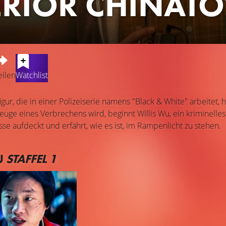
ERIOR CHINAT
Krimi
eilen
Watchlist
gur, die in einer Polizeiserie namens "Black & White" arbeitet, 
Zeuge eines Verbrechens wird, beginnt Willis Wu, ein kriminelle
se aufdeckt und erfährt, wie es ist, im Rampenlicht zu stehen.
U
STAFFEL 1