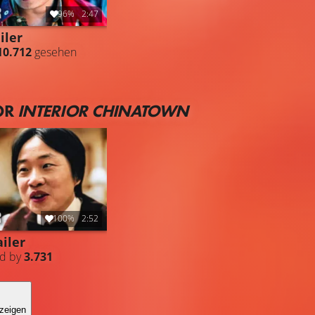
96%
2:47
iler
10.712
gesehen
OR
INTERIOR CHINATOWN
100%
2:52
iler
ed by
3.731
zeigen