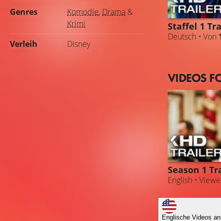
Genres
Komödie
,
Drama
&
Krimi
Staffel 1 Tra
Deutsch • Von
Verleih
Disney
VIDEOS F
Season 1 Tra
English • View
Englische Videos an