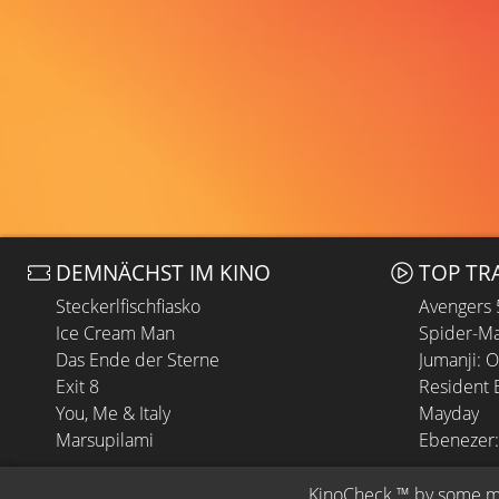
DEMNÄCHST IM KINO
TOP TR
Steckerlfischfiasko
Avengers
Ice Cream Man
Spider-Ma
Das Ende der Sterne
Jumanji: 
Exit 8
Resident E
You, Me & Italy
Mayday
Marsupilami
Ebenezer:
KinoCheck
 ™ by 
some.m