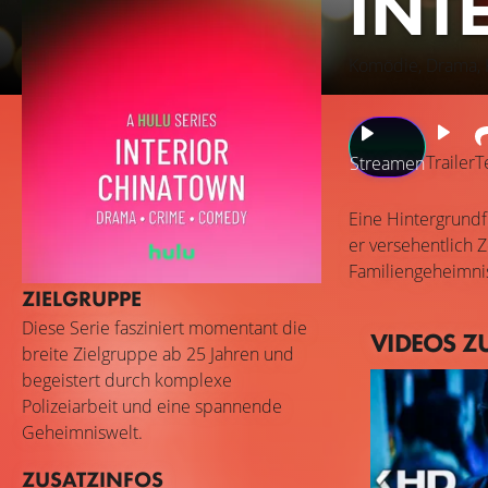
INT
Komödie, Drama, 
Trailer
T
Streamen
Eine Hintergrundfi
er versehentlich 
Familiengeheimnis
ZIELGRUPPE
Diese Serie fasziniert momentant die
VIDEOS Z
breite Zielgruppe ab 25 Jahren und
begeistert durch komplexe
Polizeiarbeit und eine spannende
Geheimniswelt.
ZUSATZINFOS