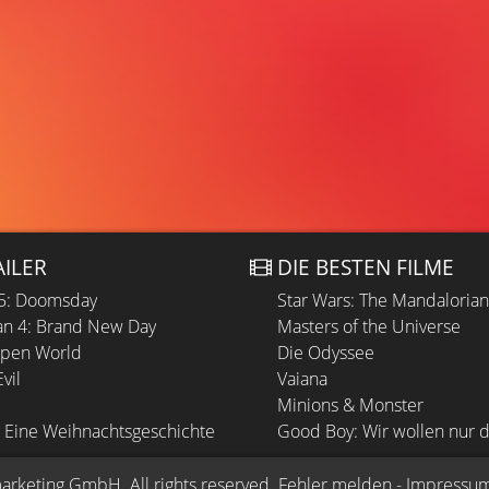
AILER
DIE BESTEN FILME
 5: Doomsday
Star Wars: The Mandaloria
n 4: Brand New Day
Masters of the Universe
Open World
Die Odyssee
vil
Vaiana
Minions & Monster
 Eine Weihnachtsgeschichte
Good Boy: Wir wollen nur d
arketing GmbH
. All rights reserved.
Fehler melden
 - 
Impressu