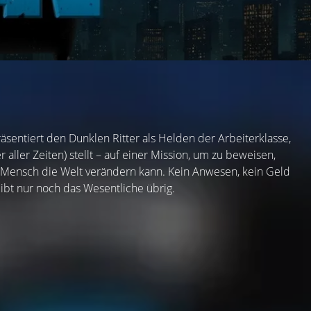
N
entiert den Dunklen Ritter als Helden der Arbeiterklasse,
ller Zeiten) stellt – auf einer Mission, um zu beweisen,
ter Mensch die Welt verändern kann. Kein Anwesen, kein Geld
bt nur noch das Wesentliche übrig.