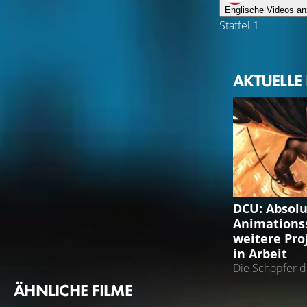
Englische Videos an
Staffel 1
AKTUELLE
ABSOLUTE B
DCU: Absol
Animations
weitere Pro
in Arbeit
Die Schöpfer d
mit an Bord
ÄHNLICHE FILME