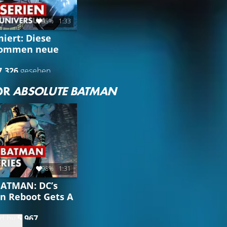
95%
1:33
iert: Diese
kommen neue
7.326
gesehen
OR
ABSOLUTE BATMAN
98%
1:31
ATMAN: DC’s
n Reboot Gets A
ed by
5.967