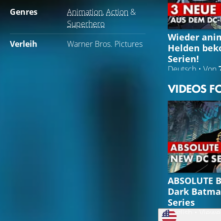
Genres
Animation
,
Action
&
Superhero
Wieder anim
Verleih
Warner Bros. Pictures
Helden be
Serien!
Deutsch • Von
VIDEOS F
ABSOLUTE B
Dark Batma
Series
English • View