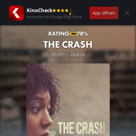
KinoCheck
App öffnen
Kostenlos im Google Play Store
RATING:
78%
THE CRASH
Mystery, Drama