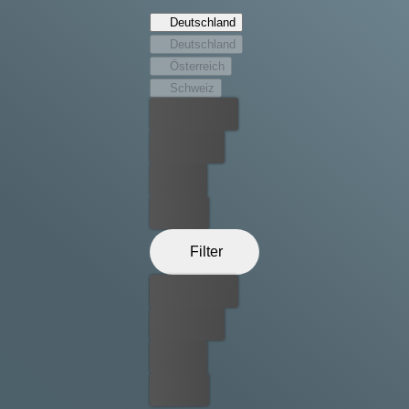
an. Konfrontiert mit der Macht der niederländischen
Deutschland
Regierung und des israelischen Geheimdienstes, setzen
Deutschland
Asha, Vincent und Pierre alles daran, die Wahrheit
Österreich
aufzudecken.
Schweiz
Bester Preis
Kostenlos
Leihen
Kaufen
Filter
Bester Preis
Kostenlos
Leihen
Kaufen