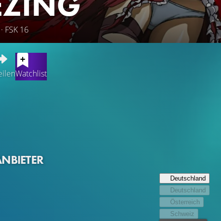
EZING
· FSK 16
eilen
Watchlist
findet sich im Krieg mit Wesen aus einer anderen Dimension.
rakademie "Pandora"-Kämpferinnen trainiert, die spezielle Wa
 sich Kazuya Aoi auf der Akademie ein, nachdem seine Schwester
fft er auf Satellizer L. Bridgette, die aufgrund ihres Einzelgä
 Königin" trägt. Niemand hat sie je in der Kampfsimulation ges
ANBIETER
Deutschland
Deutschland
Österreich
Schweiz