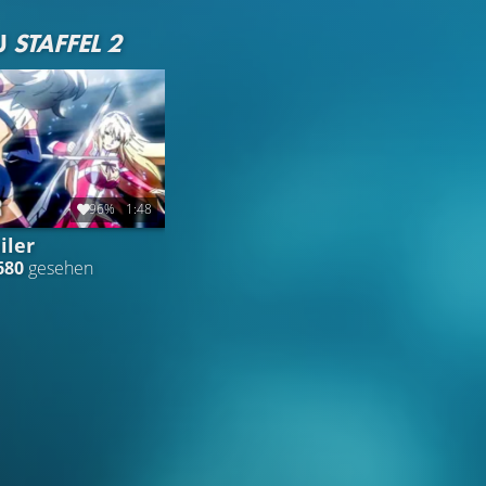
U
STAFFEL 2
96%
1:48
iler
680
gesehen