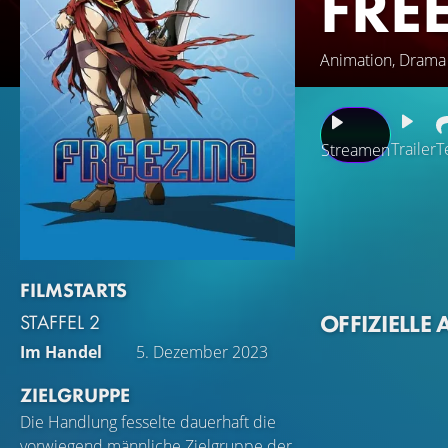
FRE
Animation, Drama 
Trailer
T
Streamen
Die Menschheit be
"Genetics" Militä
folgend, schreibt
Auf der Schule tri
FILMSTARTS
"Die unberührbare
OFFIZIELLE 
STAFFEL 2
verändert.
Im Handel
5. Dezember 2023
ZIELGRUPPE
Die Handlung fesselte dauerhaft die
vorwiegend männliche Zielgruppe der