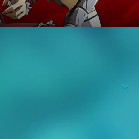
 Um gegen die Angreifer bestehen zu können, werden auf der
ffen und Rüstungen tragen können. Einem Versprechen
, eine Absolventin von Genetics, im Kampf gestorben ist.
ngertums, gepaart mit überragenden Leistungen, den Spitznamen
chlagen, bis Kazuya erscheint und sie sich dadurch langsam