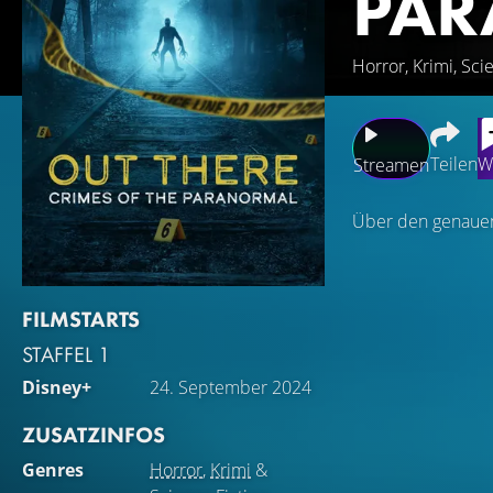
PA
Horror, Krimi, Sci
Teilen
W
Streamen
Über den genauen 
FILMSTARTS
STAFFEL 1
Disney+
24. September 2024
ZUSATZINFOS
Genres
Horror
,
Krimi
&