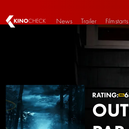
News
Trailer
Filmstarts
KINO
CHECK
RATING:
6
OUT