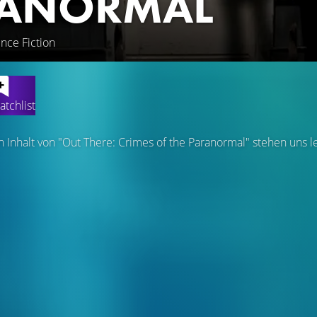
RANORMAL
ence Fiction
atchlist
Inhalt von "Out There: Crimes of the Paranormal" stehen uns l