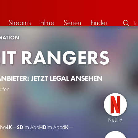
Streams
Filme
Serien
Finder
MATION
RIT RANGERS
ANBIETER: JETZT LEGAL ANSEHEN
ufen
Netflix
Abo
4K
—
SD
Im Abo
HD
Im Abo
4K
—