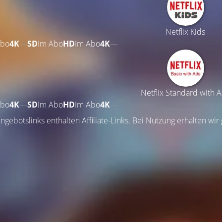
Netflix Kids
Abo
4K
—
SD
Im Abo
HD
Im Abo
4K
—
Netflix Standard with 
Abo
4K
—
SD
Im Abo
HD
Im Abo
4K
—
ngebotslinks enthalten Affiliate-Links. Bei Nutzung erhalten wir