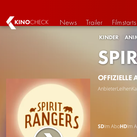
News
Trailer
Filmstarts
KINO
CHECK
KINDER
ANI
SPI
OFFIZIELLE 
Anbieter
Leihen
Ka
SD
Im Abo
HD
Im 