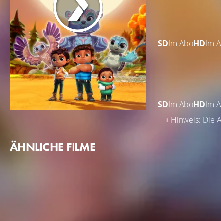
SD
Im Abo
HD
Im 
SD
Im Abo
HD
Im 
Hinweis: Die A
ÄHNLICHE FILME