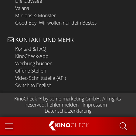
Die Odyssee
Vaiana
Minions & Monster
Good Boy: Wir wollen nur dein Bestes
KONTAKT UND MEHR
Kontakt & FAQ
KinoCheck-App
Werbung buchen
Offene Stellen
Video Schnittstelle (API)
Switch to English
KinoCheck
 ™ by 
some.marketing GmbH
. All rights 
reserved.
Fehler melden
 - 
Impressum
 - 
Datenschutzerklärung
KINO
CHECK