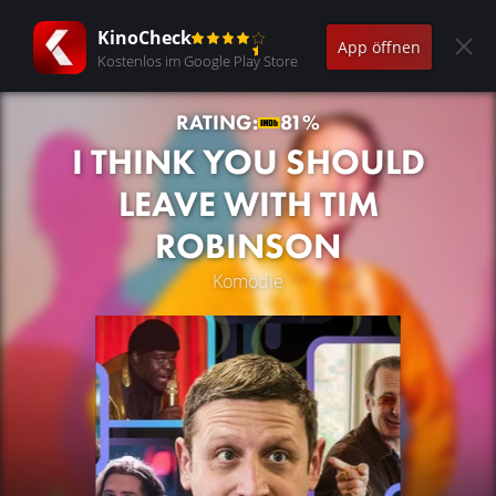
KinoCheck
App öffnen
Kostenlos im Google Play Store
RATING:
81%
I THINK YOU SHOULD
LEAVE WITH TIM
ROBINSON
Komödie