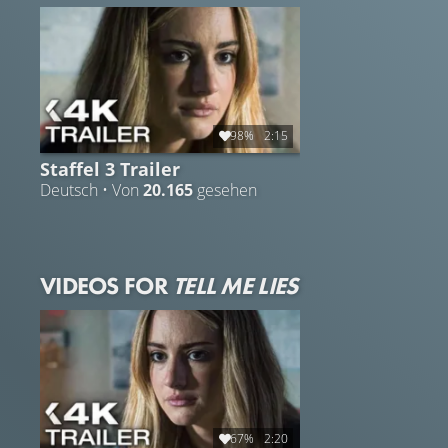
wird Folgen haben, die sie sich nie hätten vorstellen
können.
98%
2:15
Staffel 3 Trailer
Deutsch • Von
20.165
gesehen
VIDEOS FOR
TELL ME LIES
67%
2:20