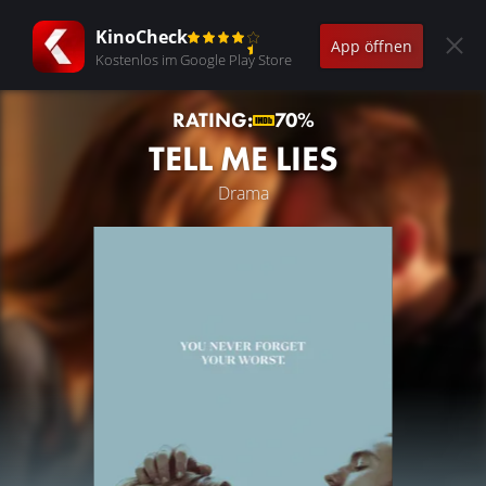
KinoCheck
App öffnen
Kostenlos im Google Play Store
RATING:
70%
TELL ME LIES
Drama