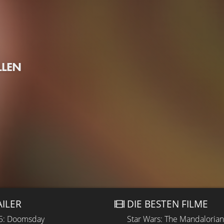
LLEN
AILER
DIE BESTEN FILME
 5: Doomsday
Star Wars: The Mandaloria