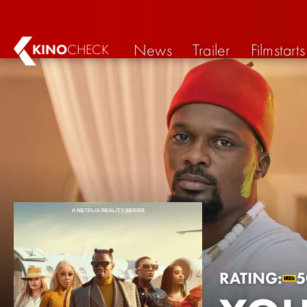
News
Trailer
Filmstarts
KINO
CHECK
RATING:
5